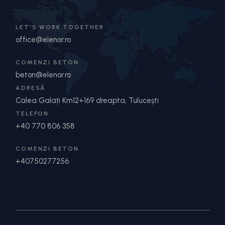
LET'S WORK TOGETHER
office@elenor.ro
COMENZI BETON
beton@elenor.ro
ADRESĂ
Calea Galați Km12+169 dreapta, Tulucești
TELEFON
+40 770 806 358
COMENZI BETON
+40750277256