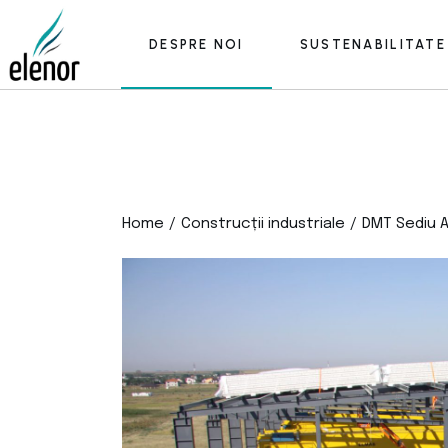
Skip
to
the
DESPRE NOI
SUSTENABILITATE
content
Cine suntem
Portofoliu
Proiecte europene
Cine suntem
Stiri
Portofoliu
Home
Proiecte europene
Construcții industriale
DMT Sediu A
Stiri