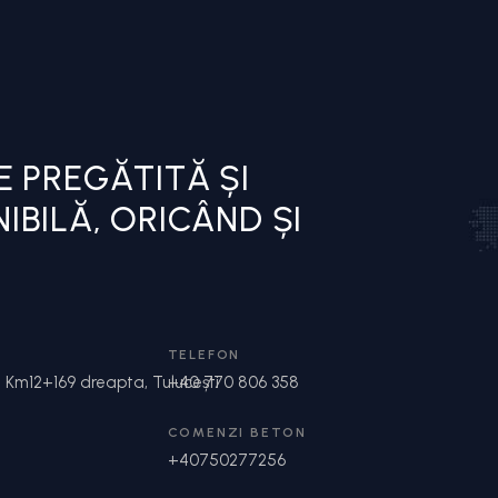
E PREGĂTITĂ ȘI
BILĂ, ORICÂND ȘI
TELEFON
 Km12+169 dreapta, Tulucești
+40 770 806 358
COMENZI BETON
+40750277256