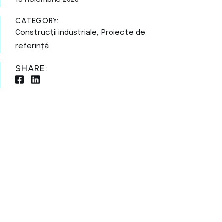
18 noiembrie 2025
CATEGORY:
Construcții industriale
Proiecte de
referință
SHARE: