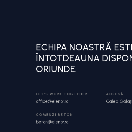
ECHIPA NOASTRĂ EST
ÎNTOTDEAUNA DISPONI
ORIUNDE.
LET'S WORK TOGETHER
ADRESĂ
office@elenor.ro
Calea Galați
COMENZI BETON
beton@elenor.ro