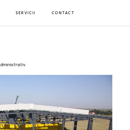
SERVICII
CONTACT
Construcții civile
Construcții industriale
Infrastructură rutieră
Construcții civile
Prefabricate beton
Construcții industriale
Fasonare și asamblare
dministrativ
Infrastructură rutieră
Producție beton
Prefabricate beton
Închiriere utilaje
Fasonare și asamblare
Producție beton
Închiriere utilaje