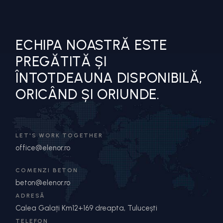
ECHIPA NOASTRĂ ESTE
PREGĂTITĂ ȘI
ÎNTOTDEAUNA DISPONIBILĂ,
ORICÂND ȘI ORIUNDE.
LET'S WORK TOGETHER
office@elenor.ro
COMENZI BETON
beton@elenor.ro
ADRESĂ
Calea Galați Km12+169 dreapta, Tulucești
TELEFON