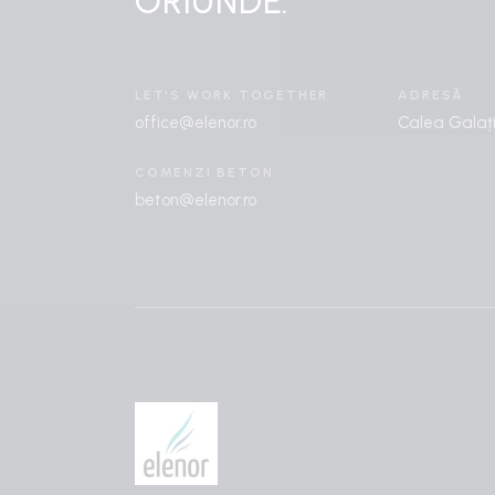
ORIUNDE.
LET'S WORK TOGETHER
ADRESĂ
office@elenor.ro
Calea Galați
COMENZI BETON
beton@elenor.ro