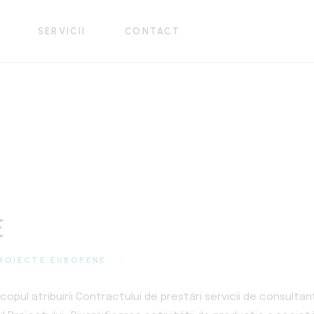
SERVICII
CONTACT
Construcții civile
Construcții industriale
Infrastructură rutieră
Construcții civile
Prefabricate beton
Construcții industriale
Fasonare și asamblare
Infrastructură rutieră
Producție beton
Prefabricate beton
Închiriere utilaje
Fasonare și asamblare
E
Producție beton
ROIECTE EUROPENE
Închiriere utilaje
scopul atribuirii Contractului de prestări servicii de consulta