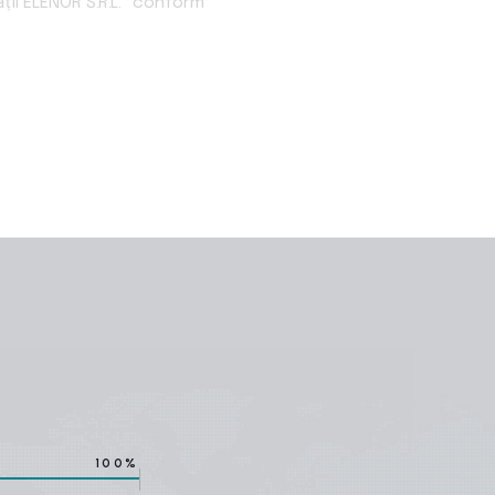
ții ELENOR S.R.L.” conform