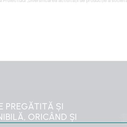
Proiectului „Diversificarea activității de producție a societă
E PREGĂTITĂ ȘI
BILĂ, ORICÂND ȘI