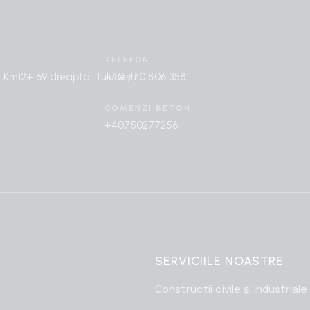
TELEFON
 Km12+169 dreapta, Tulucești
+40 770 806 358
COMENZI BETON
+40750277256
SERVICIILE NOASTRE
Construcții civile și industriale