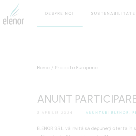
Skip
to
the
DESPRE NOI
SUSTENABILITATE
content
Cine suntem
Portofoliu
Proiecte europene
Cine suntem
Stiri
Portofoliu
Home
Proiecte europene
Proiecte Europene
Stiri
ANUNT PARTICIPAR
5 APRILIE 2024
ANUNTURI ELENOR
P
ELENOR S.R.L. vă invită să depuneţi oferta în 